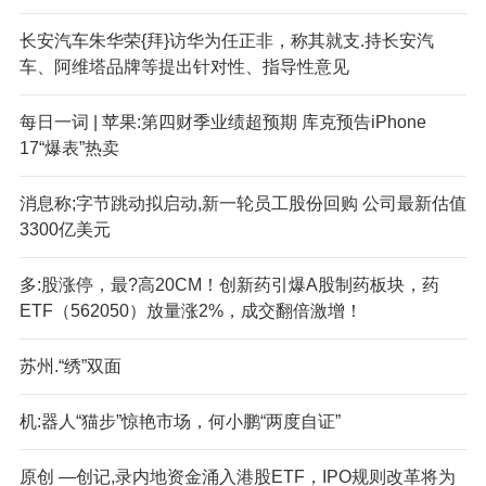
长安汽车朱华荣{拜}访华为任正非，称其就支.持长安汽
车、阿维塔品牌等提出针对性、指导性意见
每日一词 | 苹果:第四财季业绩超预期 库克预告iPhone
17“爆表”热卖
消息称;字节跳动拟启动,新一轮员工股份回购 公司最新估值
3300亿美元
多:股涨停，最?高20CM！创新药引爆A股制药板块，药
ETF（562050）放量涨2%，成交翻倍激增！
苏州.“绣”双面
机:器人“猫步”惊艳市场，何小鹏“两度自证”
原创 —创记,录内地资金涌入港股ETF，IPO规则改革将为