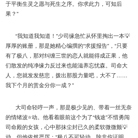
于平衡生灵之愿与死生之序。你求此力，可知后
果？”
“我知道我知道！”少司缘急忙从怀里掏出一本💡
厚厚的账册，那是她精心编撰的“求援报告”，“只要
有了极八，那对纠缠三世的恋人就能得成正果，他
们散发的纯净缘力反过来也能滋养忘忧森。司命大
人，您就发发慈悲，拨出那股力量吧，大不了……
我下个月的赏金分你一成？”
大司命轻哼一声，那是极少见的、带着一丝无奈
的情绪波⭐动。他看着眼前这个为了“钱途”不惜勇闯
司命殿的女孩，心中那抹尘封已久的柔软微微颤💡
动。但他依然严厉：“极八不可轻动，除非你证明，