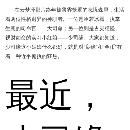
在云梦泽那片终年被薄雾笼罩的忘忧森里，生活
着两位性格迥异的神职者。一位是冷若冰霜、执掌
生死的司命官——大司命；另一位则是古灵精怪、
视财如命的实习小红娘——少司缘。大家都知道，
少司缘这小姑娘什么都好，就是对“良缘”和“金币”有
着一种近乎偏执的狂热。
最近，