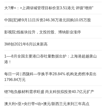
大?摩<：>上调绿城管理目标价至3.51港元 评级“增持”
中国{宏}桥9月11日斥资246.36万港元回购10.05万股
影视院;线板块拉升，文投控股、博纳影业涨停
3M!创2021年6月以来新高
1—-8月全国主要港口吞吐量数据出炉：上海港超越唐山
港！
每日一词 | 西陇科—学换手率28.84% 机构龙虎榜净卖出
1796.84万元
锂?电负极材料需求旺盛 尚太科技拟投资40.7亿元扩产
澳大利<亚>央行带<动>澳元/新西兰元来到三年高点