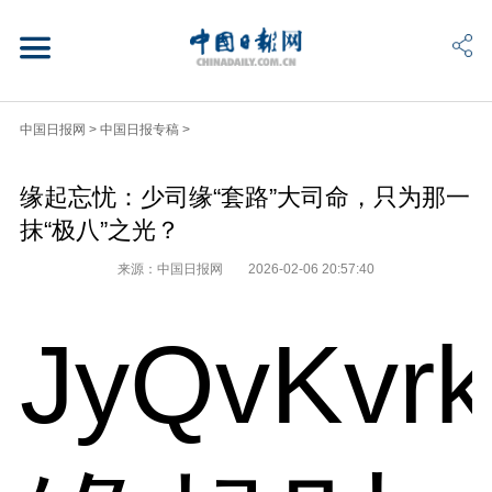
中国日报网
>
中国日报专稿
>
缘起忘忧：少司缘“套路”大司命，只为那一
抹“极八”之光？
来源：中国日报网
2026-02-06 20:57:40
JyQvKvr