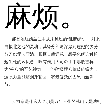
麻烦。
那是她红娘生涯中从未见过的“乱麻缘”。一对来
自极北之地的灵魂，其缘分纠葛深厚到连她的缘分
剪刀都无法理清。根据古籍记载，想要化解这种跨
越生死的🔥执念，唯有借用大司命手中那股被称
为“极八”的至纯神力——全称“极境八荒破碎缘力”。
这股力量能够洞穿轮回，将最复杂的因果抽丝剥
茧。
大司命是什么人？那是万年不化的冰山，是法则