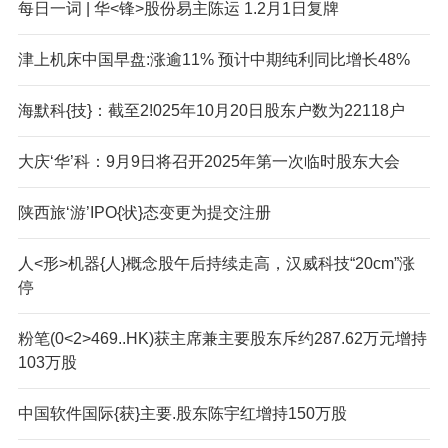
每日一词 | 华<锋>股份易主陈运 1.2月1日复牌
津上机床中国早盘:涨逾11% 预计中期纯利同比增长48%
海默科{技}：截至2!025年10月20日股东户数为22118户
大庆‘华’科：9月9日将召开2025年第一次临时股东大会
陕西旅‘游’IPO{状}态变更为提交注册
人<形>机器{人}概念股午后持续走高，汉威科技“20cm”涨
停
粉笔(0<2>469..HK)获主席兼主要股东斥约287.62万元增持
103万股
中国软件国际{获}主要.股东陈宇红增持150万股