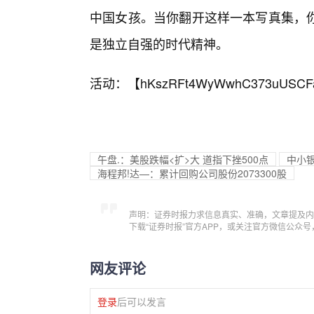
中国女孩。当你翻开这样一本写真集，
是独立自强的时代精神。
活动：【
hKszRFt4WyWwhC373uUSCF
午盘.：美股跌幅<扩>大 道指下挫500点
中小
海程邦!达—：累计回购公司股份2073300股
声明：证券时报力求信息真实、准确，文章提及内
下载“证券时报”官方APP，或关注官方微信公众
网友评论
登录
后可以发言