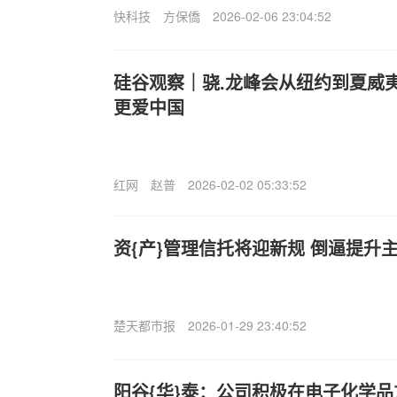
快科技
方保僑
2026-02-06 23:04:52
硅谷观察｜骁.龙峰会从纽约到夏威
更爱中国
红网
赵普
2026-02-02 05:33:52
资{产}管理信托将迎新规 倒逼提升
楚天都市报
2026-01-29 23:40:52
阳谷{华}泰：公司积极在电子化学